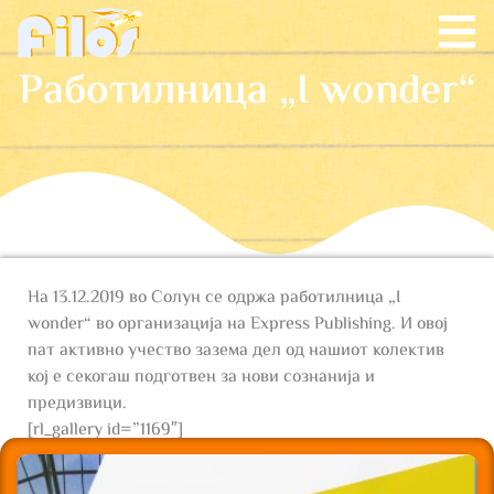
Работилница „I wonder“
На 13.12.2019 во Солун се одржа работилница „I
wonder“ во организација на Express Publishing. И овој
пат активно учество зазема дел од нашиот колектив
кој е секогаш подготвен за нови сознанија и
предизвици.
[rl_gallery id=”1169″]