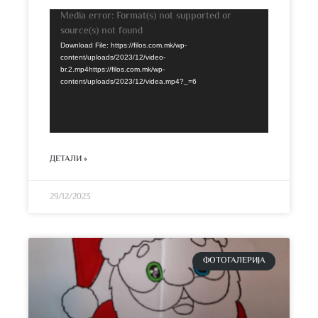
Media error: Format(s) not supported or
Video
source(s) not found
Player
Download File: https://filos.com.mk/wp-
content/uploads/2023/12/video-
br.2.mp4https://filos.com.mk/wp-
content/uploads/2023/12/videa.mp4?_=6
ДЕТАЛИ »
29/12/2023
ФОТОГАЛЕРИЈА