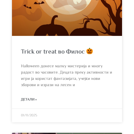
Trick or treat во Филос
Halloween донесе малку мистерија и многу
радост во часовите. Децата преку активности и
игри ја користат фантазијата, учејќи нови
зборови и изрази на лесен и
ДЕТАЛИ »
01/11/2025