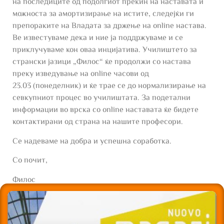
на последиците од подолгиот прекин на наставата и
можноста за амортизирање на истите, следејќи ги
препораките на Владата за држење на online настава.
Ве известуваме дека и ние ја поддржуваме и се
приклучуваме кон оваа инцијатива. Училиштето за
странски јазици „Филос“ ќе продолжи со настава
преку изведување на online часови од
23.03 (понеделник) и ќе трае се до нормализирање на
севкупниот процес во училиштата. За подетални
информации во врска со online наставата ќе бидете
контактирани од страна на нашите професори.
Се надеваме на добра и успешна соработка.
Со почит,
Филос