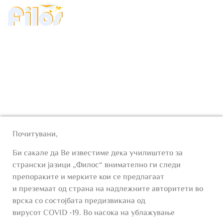
Известување за
продолжување на
наставата
Почитувани,
Би сакале да Ве известиме дека училиштето за
странски јазици „Филос“ внимателно ги следи
препораките и мерките кои се предлагаат
и преземаат од страна на надлежните авторитети во
врска со состојбата предизвикана од
вирусот COVID -19. Во насока на ублажување