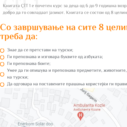
ÇİT 1
Книгата ÇİT 1 е почетен курс за деца од 6 до 9 годишна воз
добро да го совладаат јазикот. Книгата се состои од 8 целин
Со завршување на сите 8 цели
треба да:
Знае да се претстави на турски;
Ги препознава и изговара буквите од азбуката;
Ги препознава боите;
Умее да ги опишува и препознава предметите, животните,
на турски;
Да одговара на поставените прашања користејќи ги прав