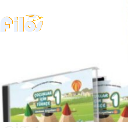
+389 78 278 949
ул.Миле Поп Јорданов бр.72 1000 Скопј
Дома
За Нас
Курсе