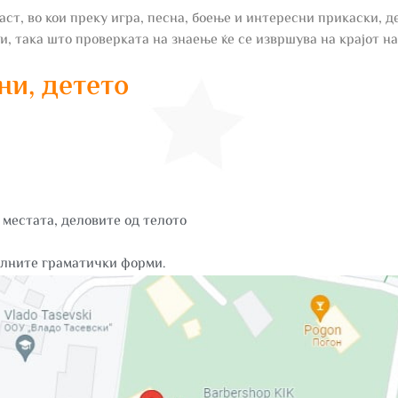
раст, во кои преку игра, песна, боење и интересни прикаски, 
и, така што проверката на знаење ќе се извршува на крајот на
ни, детето
 местата, деловите од телото
илните граматички форми.