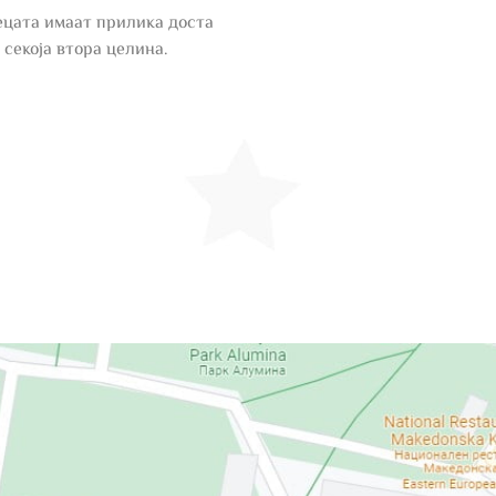
децата имаат прилика доста
 секоја втора целина.