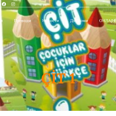
е
ви
Преводи
Новости
Дипломи
ОНЛАЈН
ÇİT 1