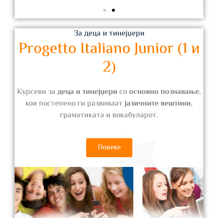
За деца и тинејџери
Progetto Italiano Junior (1 и
2)
Курсеви за
деца и тинејџери
со
основно познавање
,
кои постепено ги развиваат
јазичните вештини
,
граматиката и вокабуларот.
Повеќе