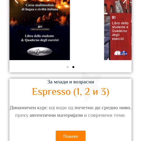
За млади и возрасни
Espresso (1, 2 и 3)
Динамичен курс
кој води од
почетно до средно ниво
,
преку
автентични материјали
и современи теми.
Повеќе