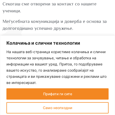
Секогаш сме отворени за контакт со нашите
ученици.
Меѓусебната комуникација и доверба е основа за
долгогодишно успешно дружење.
Колачиња и слични технологии
ул. Миле Поп Јорданов бр.72 1000 Скопје
На нашата веб-страница користиме колачиња и слични
технологии за зачувување, читање и обработка на
+389 78 278 949
информации на вашиот уред. Притоа, го подобруваме
Работно време:
вашето искуство, го анализираме сообраќајот на
страницата и ви прикажуваме содржини и реклами што
пон.-пет од 08:30 до 14:00 ч.
ве интересираат.
Прифати ги сите
2026 © All rights reserved
Само неопходни
Политика на приватност
Политика на колачиња