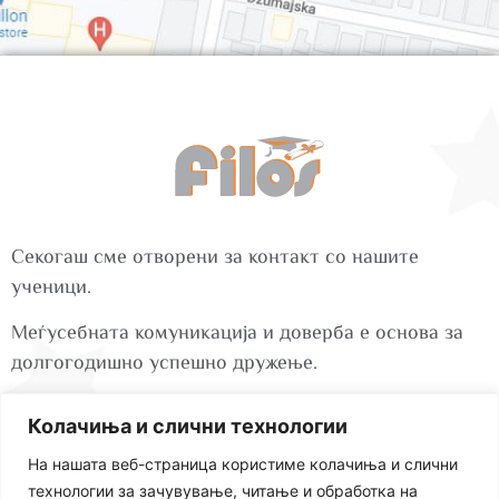
Секогаш сме отворени за контакт со нашите
ученици.
Меѓусебната комуникација и доверба е основа за
долгогодишно успешно дружење.
Колачиња и слични технологии
ул. Миле Поп Јорданов бр.72 1000 Скопје
На нашата веб-страница користиме колачиња и слични
технологии за зачувување, читање и обработка на
+389 78 278 949