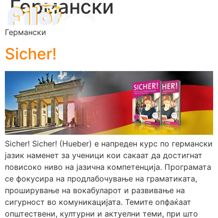
Германски
Германски
Sicher!
Sicher! Sicher! (Hueber) е напреден курс по германски
јазик наменет за ученици кои сакаат да достигнат
повисоко ниво на јазична компетенција. Програмата
се фокусира на продлабочување на граматиката,
проширување на вокабуларот и развивање на
сигурност во комуникацијата. Темите опфаќаат
општествени, културни и актуелни теми, при што