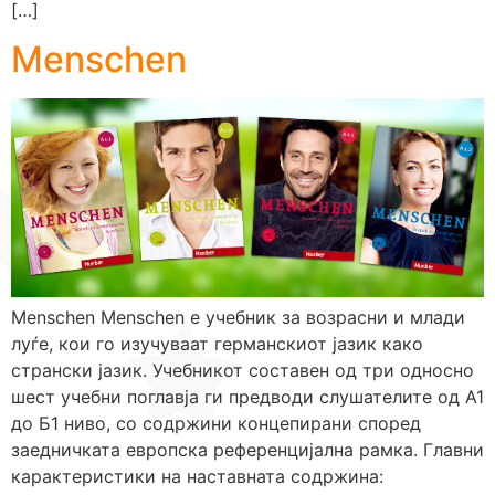
[…]
Menschen
Menschen Menschen е учебник за возрасни и млади
луѓе, кои го изучуваат германскиот јазик како
странски јазик. Учебникот составен од три односно
шест учебни поглавја ги предводи слушателите од А1
до Б1 ниво, со содржини концепирани според
заедничката европска референцијална рамка. Главни
карактеристики на наставната содржина: