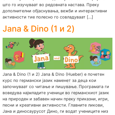
што го изучуваат во редовната настава. Преку
дополнителни објаснувања, вежби и интерактивни
активности тие полесно го совладуваат […]
Jana & Dino (1 и 2)
Jana & Dino (1 и 2) Jana & Dino (Hueber) е почетен
курс по германски јазик наменет за деца кои
започнуваат со читање и пишување. Програмата ги
воведува најмладите ученици во германскиот јазик
на природен и забавен начин преку приказни, игри,
песни и креативни активности. Главните ликови,
Јана и диносаурусот Дино, ги водат учениците низ