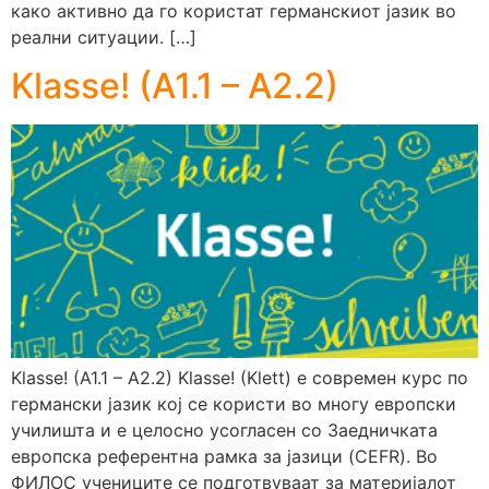
како активно да го користат германскиот јазик во
реални ситуации. […]
Klasse! (A1.1 – A2.2)
Klasse! (A1.1 – A2.2) Klasse! (Klett) е современ курс по
германски јазик кој се користи во многу европски
училишта и е целосно усогласен со Заедничката
европска референтна рамка за јазици (CEFR). Во
ФИЛОС учениците се подготвуваат за материјалот