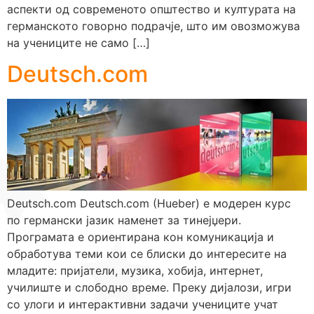
аспекти од современото општество и културата на
германското говорно подрачје, што им овозможува
на учениците не само […]
Deutsch.com
Deutsch.com Deutsch.com (Hueber) е модерен курс
по германски јазик наменет за тинејџери.
Програмата е ориентирана кон комуникација и
обработува теми кои се блиски до интересите на
младите: пријатели, музика, хобија, интернет,
училиште и слободно време. Преку дијалози, игри
со улоги и интерактивни задачи учениците учат