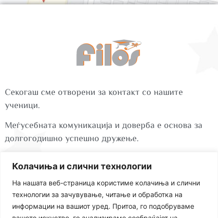
Секогаш сме отворени за контакт со нашите
ученици.
Меѓусебната комуникација и доверба е основа за
долгогодишно успешно дружење.
Колачиња и слични технологии
ул. Миле Поп Јорданов бр.72 1000 Скопје
На нашата веб-страница користиме колачиња и слични
технологии за зачувување, читање и обработка на
+389 78 278 949
информации на вашиот уред. Притоа, го подобруваме
вашето искуство, го анализираме сообраќајот на