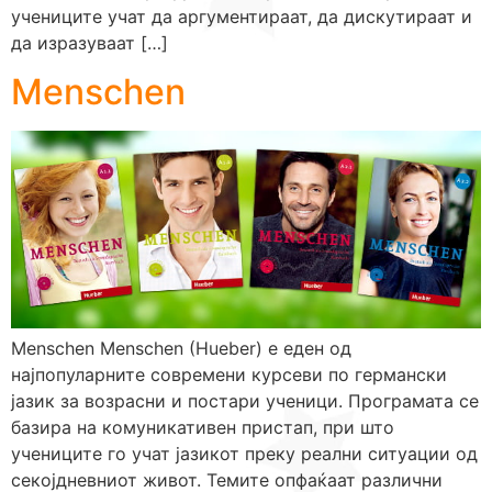
учениците учат да аргументираат, да дискутираат и
да изразуваат […]
Menschen
Menschen Menschen (Hueber) е еден од
најпопуларните современи курсеви по германски
јазик за возрасни и постари ученици. Програмата се
базира на комуникативен пристап, при што
учениците го учат јазикот преку реални ситуации од
секојдневниот живот. Темите опфаќаат различни