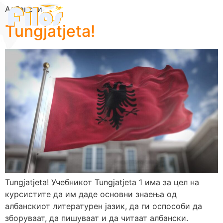
Албански
Tungjatjeta!
Tungjatjeta! Учебникот Tungjatjeta 1 има за цел на
курсистите да им даде основни знаења од
албанскиот литературен јазик, да ги оспособи да
зборуваат, да пишуваат и да читаат албански.