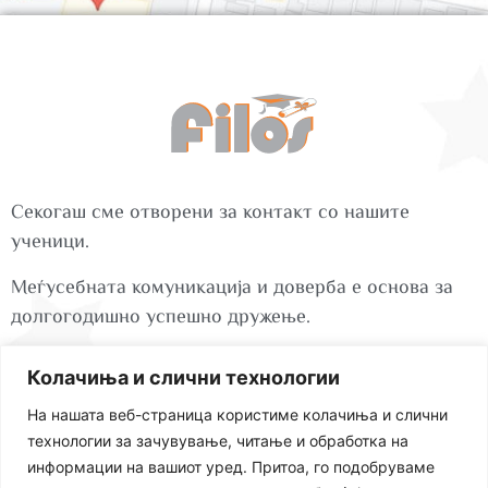
Секогаш сме отворени за контакт со нашите
ученици.
Меѓусебната комуникација и доверба е основа за
долгогодишно успешно дружење.
Колачиња и слични технологии
ул. Миле Поп Јорданов бр.72 1000 Скопје
На нашата веб-страница користиме колачиња и слични
технологии за зачувување, читање и обработка на
+389 78 278 949
информации на вашиот уред. Притоа, го подобруваме