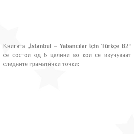
Книгата
„İstanbul – Yabancılar İçin Türkçe B2“
се состои од 6 целини во кои се изучуваат
следните граматички точки:
Главни карактеристики :
Глаголски прилози
Пасив кај глаголите